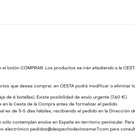
ulse el botón COMPRAR. Los productos se irán añadiendo a la CES
uctos que desea comprar, en CESTA podrá modificar o eliminar l
ja de 6 botellas). Existe posibilidad de envío urgente (7,60 €).
e en la Cesta de la Compra antes de formalizar el pedido.
l es de 3-5 días hábiles, recibiendo el pedido en la Dirección de 
b sólo contemplan envíos en España en territorio peninsular. Par
o electrónico pedidos@despachodevinosmar7.com para consultar 