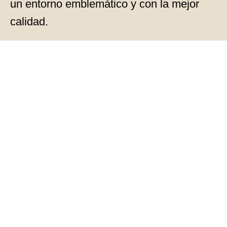
un entorno emblemático y con la mejor
calidad.
Consultanos
por las catas
personalizadas