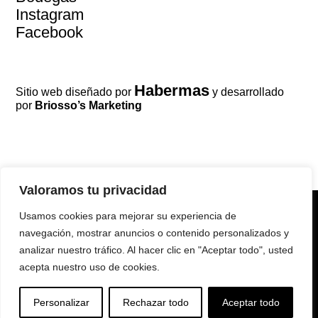
Instagram
Facebook
Habermas
Sitio web diseñado por
y desarrollado
por
Briosso’s Marketing
Valoramos tu privacidad
Usamos cookies para mejorar su experiencia de
Cómo comprar
| Devoluciones |
navegación, mostrar anuncios o contenido personalizados y
Términos y condiciones
|
Prohibida la
analizar nuestro tráfico. Al hacer clic en "Aceptar todo", usted
acepta nuestro uso de cookies.
venta de bebidas alcohólicas a
menores de 18 años
Personalizar
Rechazar todo
Aceptar todo